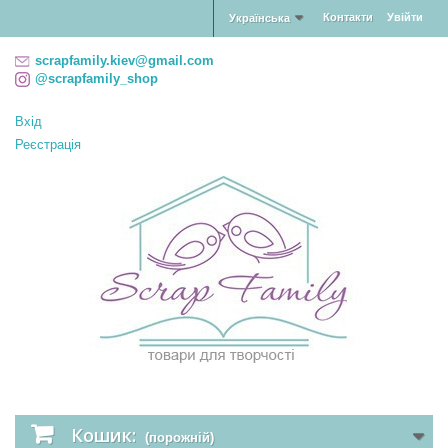
Контакти
Увійти
Українська
scrapfamily.kiev@gmail.com
@scrapfamily_shop
Вхід
Реєстрація
Кошик:
(порожній)