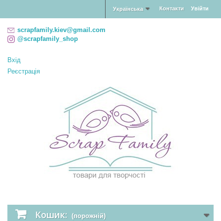
Контакти
Увійти
Українська
scrapfamily.kiev@gmail.com
@scrapfamily_shop
Вхід
Реєстрація
Кошик:
(порожній)